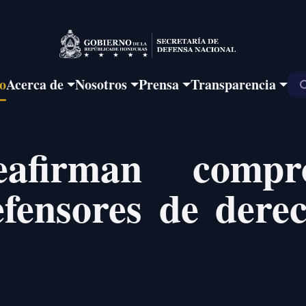
io
Acerca de
Nosotros
Prensa
Transparencia
reafirman comp
efensores de der