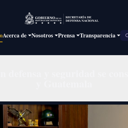
io
Acerca de
Nosotros
Prensa
Transparencia
 defensa y seguridad se con
y Guatemala