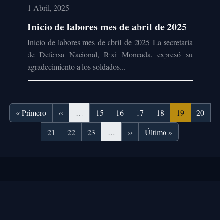
1 Abril, 2025
Inicio de labores mes de abril de 2025
Inicio de labores mes de abril de 2025 La secretaria
de Defensa Nacional, Rixi Moncada, expresó su
agradecimiento a los soldados...
Paginación
Primera página
Página anterior
Página
Página
Página
Página
Página actual
Página
« Primero
‹‹
…
15
16
17
18
19
20
Página
Página
Página
Siguiente página
Última página
21
22
23
…
››
Último »