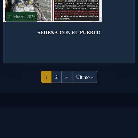
21 Marzo, 2025
SEDENA CON EL PUEBLO
Paginación
Página actual
Página
Siguiente página
Última página
1
2
››
Último »